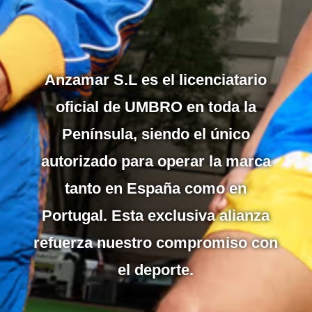
Anzamar S.L es el licenciatario
oficial de
UMBRO
en toda la
Península, siendo el único
autorizado para operar la marca
tanto en España como en
Portugal. Esta exclusiva alianza
refuerza nuestro compromiso con
el deporte.