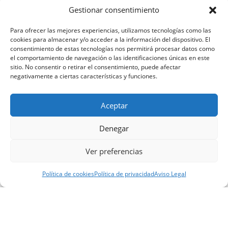
Gestionar consentimiento
Para ofrecer las mejores experiencias, utilizamos tecnologías como las
1. Modelo probado:
Olvídate
cookies para almacenar y/o acceder a la información del dispositivo. El
de empezar desde cero: te
consentimiento de estas tecnologías nos permitirá procesar datos como
damos todas las herramientas
el comportamiento de navegación o las identificaciones únicas en este
sitio. No consentir o retirar el consentimiento, puede afectar
de un negocio ya testado y
negativamente a ciertas características y funciones.
exitoso.
2. Fuerza de marca:
Abrir una
Aceptar
tienda Umbro es hacerlo bajo un
nombre reconocido y con una
Denegar
base de clientes leales.
Ver preferencias
3. Red de apoyo:
Formarás
parte de una comunidad sólida
Política de cookies
Política de privacidad
Aviso Legal
con respaldo constante de
nuestro equipo y otros
franquiciados
.