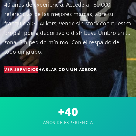
40 años de experiencia. Accede a +80.000
referencias de las mejores marcas, abre tu
franquicia GOALkers, vende sin stock con nuestro
dropshipping deportivo o distribuye Umbro en tu
zona. Sin pedido mínimo. Con el respaldo de
todo un grupo.
VER SERVICIOS
HABLAR CON UN ASESOR
+40
AÑOS DE EXPERIENCIA