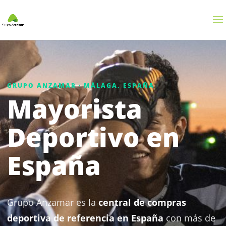
GRUPO ANZAMAR · MÁLAGA, ESPAÑA
Mayorista
Deportivo en
España
Grupo Anzamar es la
central de compras
deportiva de referencia en España
con más de